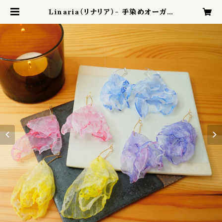
Linaria（リナリア）- 手染めオーガン
ジーの耳飾り | ARONA