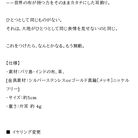
——世界の布が持つ力をそのままカタチにした耳飾り。
ひとつとして同じものがない。
それは、大地がひとつとして同じ表情を見せないのと同じ。
これをつけたら、なんとかなる。もう無敵。
【仕様】
・素材：バリ島・インドの布、革、
[金具素材：シルバーステンレスorゴールド真鍮［メッキ］ニッケル
フリー]
・サイズ：約5cm
・重さ：片耳 約 4g
■ イヤリング変更