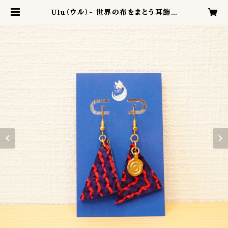
Ulu（ウル）- 世界の布をまとう耳飾り
／ほむら | ARONA