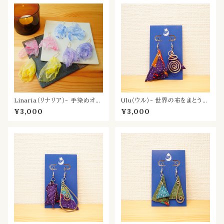
Linaria（リナリア）- 手染めオー
Ulu（ウル）- 世界の布をまとう耳
ガンジーの耳飾り
飾り／むらさき
¥3,000
¥3,000